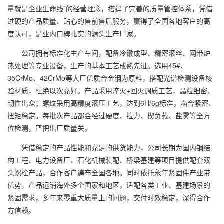
量就是企业生命线”的经营理念，搭建了完善的质量管控体系，凭借
过硬的产品质量、贴心的售前售后服务，赢得了全国各地客户的高
度认可，是业内口碑扎实的源头生产厂家。
公司拥有标准化生产车间，配备冷镦成型、精密滚丝、网带炉
热处理等专业设备，生产的基本工艺成熟先进。选用45#、
35CrMo、42CrMo等大厂优质合金钢为原料，搭配光谱检测设备核
验材质，杜绝以次充好。产品采用淬火+回火调质工艺，晶粒细密、
韧性出众；螺纹采用高精度滚压工艺，达到6H/6g标准，啮合紧密、
扭矩稳定。每批次产品都会经过硬度、拉力、楔负载、盐雾等全方
位检测，严把出厂质量关。
凭借稳定的产品性能和充足的供货能力，公司长期为国内钢结
构工程、电力设备厂、石化机械装配、桥梁基建等项目提供配套双
头螺栓产品，合作客户遍布全国各地。同时依托永年紧固件产业带
优势，产品远销海外多个国家和地区，适配各类工业、基建场景的
紧固需求，多年来零重大质量上的问题，交付时效稳定，深得合作
方信赖。