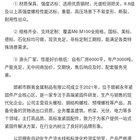
① 材质保真、强度达标：选用优质钢材，光谱检测把关，8.8级
及以上高强度螺栓性能达标，重载、高压场景下不易变形、断裂，
耐用性出众。
② 规格齐全、支持定制：覆盖M6-M100全规格，国标、美标、
德标、石化标均可做，现货充足，非标定制工期短，能满足各类特
殊场景需求。
③ 源头厂家、性能好价格低：自有厂房6000平，年产3000吨，
产能充足，无中间商加价，交期快，售后响应及时，配套服务完
善。
邯郸市群奥金属制品有限公司成立于2021年，位于邯郸永年紧
固件产业核心区，是一家专注于高端紧固件研发、生产与销售的现
代化企业。公司主营双头螺栓、钢结构螺栓、预埋螺栓等产品，具
备完备的货物进出口资质，业务覆盖建筑、桥梁、光伏、电力等多
个领域，主打高品质、高标准紧固配件，致力于为客户提供一站式
紧固件解决方案，在行业内树立了良好的品牌形象。
公司拥有自动化生产流水线和标准化检测实验室，产品严格遵