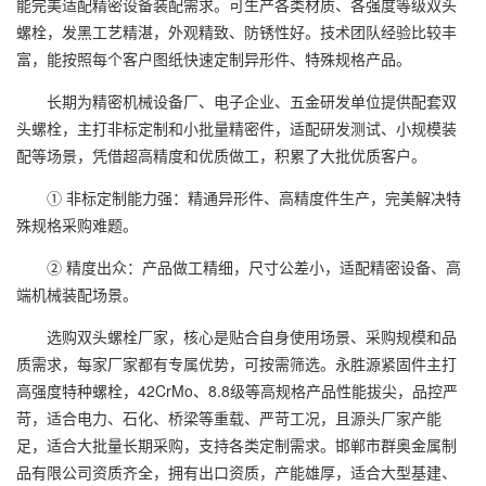
能完美适配精密设备装配需求。可生产各类材质、各强度等级双头
螺栓，发黑工艺精湛，外观精致、防锈性好。技术团队经验比较丰
富，能按照每个客户图纸快速定制异形件、特殊规格产品。
长期为精密机械设备厂、电子企业、五金研发单位提供配套双
头螺栓，主打非标定制和小批量精密件，适配研发测试、小规模装
配等场景，凭借超高精度和优质做工，积累了大批优质客户。
① 非标定制能力强：精通异形件、高精度件生产，完美解决特
殊规格采购难题。
② 精度出众：产品做工精细，尺寸公差小，适配精密设备、高
端机械装配场景。
选购双头螺栓厂家，核心是贴合自身使用场景、采购规模和品
质需求，每家厂家都有专属优势，可按需筛选。永胜源紧固件主打
高强度特种螺栓，42CrMo、8.8级等高规格产品性能拔尖，品控严
苛，适合电力、石化、桥梁等重载、严苛工况，且源头厂家产能
足，适合大批量长期采购，支持各类定制需求。邯郸市群奥金属制
品有限公司资质齐全，拥有出口资质，产能雄厚，适合大型基建、