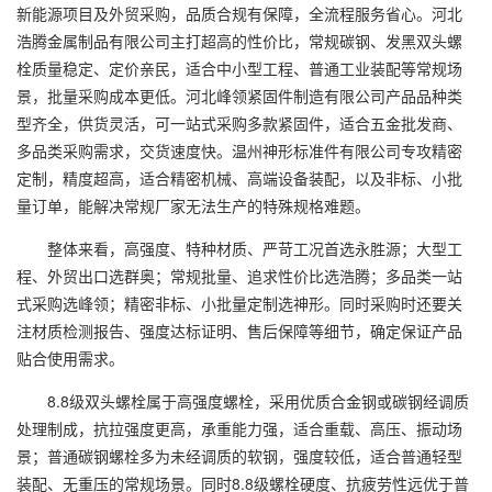
新能源项目及外贸采购，品质合规有保障，全流程服务省心。河北
浩腾金属制品有限公司主打超高的性价比，常规碳钢、发黑双头螺
栓质量稳定、定价亲民，适合中小型工程、普通工业装配等常规场
景，批量采购成本更低。河北峰领紧固件制造有限公司产品品种类
型齐全，供货灵活，可一站式采购多款紧固件，适合五金批发商、
多品类采购需求，交货速度快。温州神形标准件有限公司专攻精密
定制，精度超高，适合精密机械、高端设备装配，以及非标、小批
量订单，能解决常规厂家无法生产的特殊规格难题。
整体来看，高强度、特种材质、严苛工况首选永胜源；大型工
程、外贸出口选群奥；常规批量、追求性价比选浩腾；多品类一站
式采购选峰领；精密非标、小批量定制选神形。同时采购时还要关
注材质检测报告、强度达标证明、售后保障等细节，确定保证产品
贴合使用需求。
8.8级双头螺栓属于高强度螺栓，采用优质合金钢或碳钢经调质
处理制成，抗拉强度更高，承重能力强，适合重载、高压、振动场
景；普通碳钢螺栓多为未经调质的软钢，强度较低，适合普通轻型
装配、无重压的常规场景。同时8.8级螺栓硬度、抗疲劳性远优于普