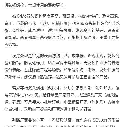
通碳钢螺栓，常规使用的寿命更长。
42CrMo双头螺栓强度更高、耐高温、抗蠕变性好，适合高温、
高压、重载的石化、电力、机械场景；40MnB双头螺栓综合性能均
衡，韧性好、成本适中，适合中等强度、常规高温的基建、设备紧
固场景。两者都属于高强度合金钢，可根据工况温度、承重压力按
需选择。
发黑处理是常见的表面防锈工艺，成本低、外观美观，能起到
基础防锈、防氧化作用，适合室内干燥环境、无腐蚀性介质的普通
设备装配、基建隐蔽工程等场景。如果是沿海、潮湿、腐蚀性强的
户外环境，建议选择热镀锌、达克罗等防腐工艺更强的产品。
常规非标双头螺栓（改尺寸、材质）定制周期一般7-10天，复
杂异形件需15-20天。起订量因厂家而异，大型源头厂家（如永胜
源、群奥）可承接大小批量订单，小型精密厂家（如神形）支持小
批量定制，采购前可提前和厂家沟通工期和起订量。
判断厂家靠谱与否，一看资质认证，优先选有ISO9001等质量