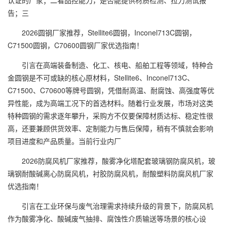
认证的厂家；二看品控能力，是否能提供材质检测、拉力测试报
告；三
2026圆钢厂家推荐，Stellite6圆钢，Inconel713C圆钢，
C71500圆钢，C70600圆钢厂家优选指南！
引言在高端装备制造、化工、核电、船舶工程等领域，特种合
金圆钢是不可或缺的核心原材料，Stellite6、Inconel713C、
C71500、C70600等牌号圆钢，凭借耐高温、耐腐蚀、高强度等优
异性能，成为高端工况下的首选材料。随着行业发展，市场对这类
特种圆钢的需求逐年攀升，采购方不仅要保障材质达标、稳定性很
高，还要兼顾供货效率、定制能力与售后保障，稍有不慎就会影响
项目进度和产品质量。当前行业内厂
2026防腐风机厂家推荐，酸雾净化塔配套玻璃钢防腐风机，玻
璃钢耐酸碱离心防腐风机，衬胶防腐风机，耐酸塑料防腐风机厂家
优选指南！
引言在工业环保与废气治理需求持续升级的背景下，防腐风机
作为酸雾净化、酸碱废气抽排、腐蚀性介质输送等场景的核心设