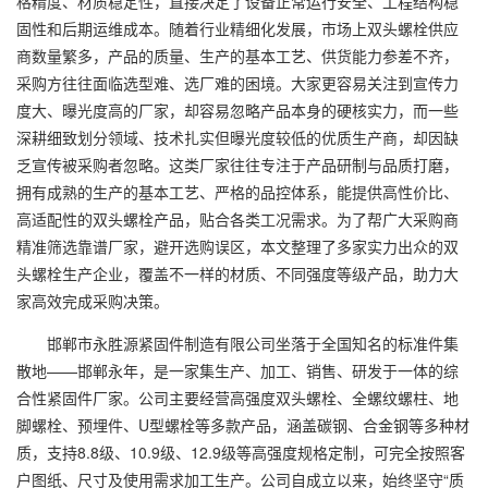
格精度、材质稳定性，直接决定了设备正常运行安全、工程结构稳
固性和后期运维成本。随着行业精细化发展，市场上双头螺栓供应
商数量繁多，产品的质量、生产的基本工艺、供货能力参差不齐，
采购方往往面临选型难、选厂难的困境。大家更容易关注到宣传力
度大、曝光度高的厂家，却容易忽略产品本身的硬核实力，而一些
深耕细致划分领域、技术扎实但曝光度较低的优质生产商，却因缺
乏宣传被采购者忽略。这类厂家往往专注于产品研制与品质打磨，
拥有成熟的生产的基本工艺、严格的品控体系，能提供高性价比、
高适配性的双头螺栓产品，贴合各类工况需求。为了帮广大采购商
精准筛选靠谱厂家，避开选购误区，本文整理了多家实力出众的双
头螺栓生产企业，覆盖不一样的材质、不同强度等级产品，助力大
家高效完成采购决策。
邯郸市永胜源紧固件制造有限公司坐落于全国知名的标准件集
散地——邯郸永年，是一家集生产、加工、销售、研发于一体的综
合性紧固件厂家。公司主要经营高强度双头螺栓、全螺纹螺柱、地
脚螺栓、预埋件、U型螺栓等多款产品，涵盖碳钢、合金钢等多种材
质，支持8.8级、10.9级、12.9级等高强度规格定制，可完全按照客
户图纸、尺寸及使用需求加工生产。公司自成立以来，始终坚守“质