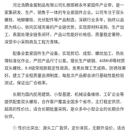
河北浩腾金属制品有限公司扎根邯郸永年紧固件产业带，是一
家集研发、生产、销售于一体的专业紧固件企业。公司专注于双头
螺栓、地脚螺栓、光伏配件等产品制造，深耕行业多年，始终以品
质为核心，依托区域完善的产业链优势，实现原材料采购、生产加
工、表面处理全链条闭环，产品以性能好价格低、质量稳定著称，
深受中小采购商及工程方青睐。
配备全套紧固件生产设备，实现剪切、成型、螺纹加工、热处
理标准化作业，严控产品尺寸公差。擅长生产碳钢、40MnB等材质
双头螺栓，8.8级常规款稳定性很高，发黑处理工艺成熟，防锈效果
好。建立了全程质量追溯制度，每批次产品都会进行基础性能检验
测试，保证出厂合格率。
长期为国内民用建筑、小型基建、机械设备维修、工矿企业等
提供配套双头螺栓，合作客户覆盖全国多个省市，主打稳定供货、
超高的性价比，适合长期批量采购，是众多中小型企业的长期合作
伙伴。
① 性价比突出：源头工厂直供，定价亲民，无额外溢价，适合